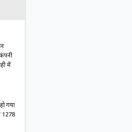
ान
 कंपनी
ी में
 हो गया
जन 1278