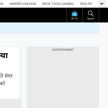
AN
HARPERS'S BAZAAR
INDIA TODAY GAMING
ISHQ FM
BT TV
Search
ADVERTISEMENT
्या
ति शेयर
 को