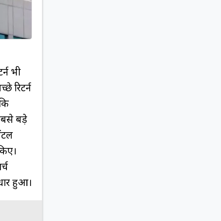
र्न भी
्छे रिटर्न
 कि
बसे बड़े
ेंटल
 किए।
्च
ुधार हुआ।