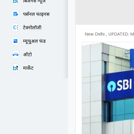
बिजनेस न्यूज
पर्सनल फाइनेंस
टेक्नोलॉजी
New Delhi
,
UPDATED:
M
म्यूचु्अल फंड
ऑटो
मार्केट