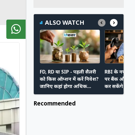
ALSO WATCH
FD, RD या SIP - पहली सैलरी
RBI के नए निय
को किस ऑप्शन में करें निवेश?
पर बैंक और रिक
जानिए कहां होगा अधिक
कर सकेंगे मनम
फायदा
अपने नए अधि
Recommended