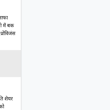
ुनाफा
में बैंक
प्रोविजंस
ति शेयर
 को