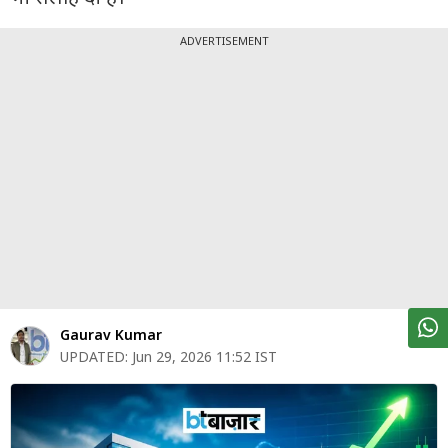
पर्सनल
फाइनेंस
ADVERTISEMENT
टेक्नोलॉजी
म्यूचु्अल
फंड
ऑटो
मार्केट
शेयर
बाज़ार
Gaurav Kumar
ट्रेंडिंग
UPDATED:
Jun 29, 2026 11:52 IST
बिजनेस
न्यूज
वीडियो