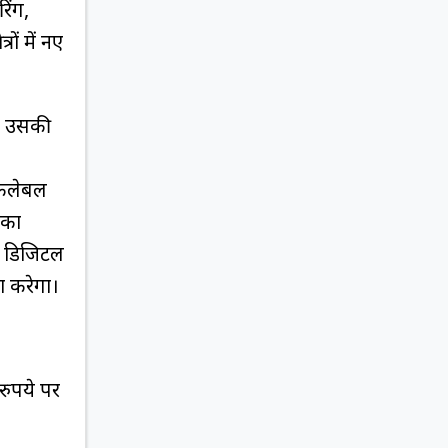
िंग,
रों में नए
ना उसकी
्केलेबल
 का
त डिजिटल
दा करेगा।
रुपये पर