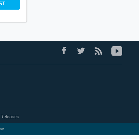
ST
 Releases
ay