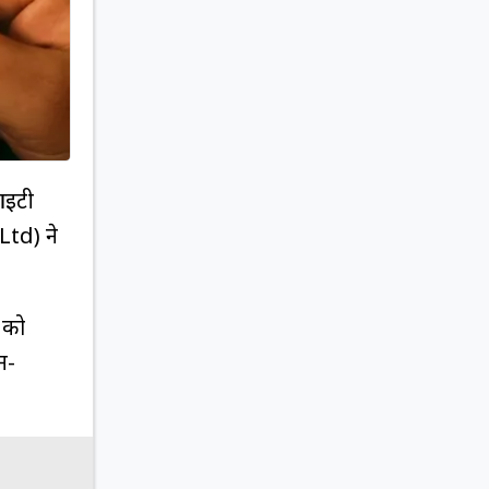
आईटी
Ltd) ने
 को
न-