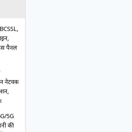
त BCSSL,
ाइन,
 इस पैनल
ल
न नेटवर्क
मेशन,
।
 4G/5G
ंपनी की