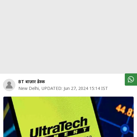
पर्सनल
फाइनेंस
टेक्नोलॉजी
म्यूचु्अल
फंड
ऑटो
मार्केट
BT बाज़ार डेस्क
New Delhi
,
UPDATED:
Jun 27, 2024 15:14 IST
शेयर
बाज़ार
ट्रेंडिंग
बिजनेस
न्यूज
वीडियो