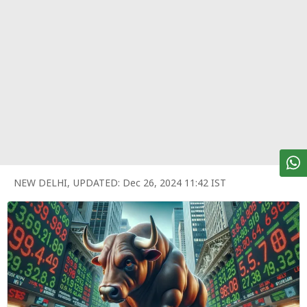
पर्सनल
फाइनेंस
टेक्नोलॉजी
म्यूचु्अल
फंड
ऑटो
मार्केट
NEW DELHI
,
UPDATED:
Dec 26, 2024 11:42 IST
शेयर
बाज़ार
ट्रेंडिंग
बिजनेस
न्यूज
वीडियो