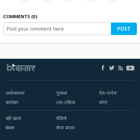
COMMENTS
0
POST
अर्थव्यवस्था
गुल्लक
देस-परदेस
कारोबार
टक-टकिया
फोटो
बही-खाता
वीडियो
बेबाक
शेयर बाज़ार