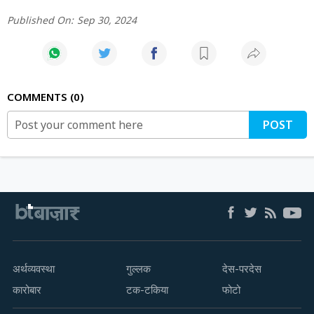
Published On:
Sep 30, 2024
COMMENTS
0
POST
अर्थव्यवस्था
गुल्लक
देस-परदेस
कारोबार
टक-टकिया
फोटो