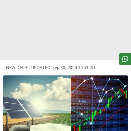
पर्सनल
फाइनेंस
टेक्नोलॉजी
म्यूचु्अल
फंड
ऑटो
मार्केट
NEW DELHI
,
UPDATED:
Sep 30, 2024 14:53 IST
शेयर
बाज़ार
ट्रेंडिंग
बिजनेस
न्यूज
वीडियो