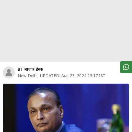
पर्सनल
फाइनेंस
टेक्नोलॉजी
म्यूचु्अल
फंड
ऑटो
मार्केट
BT बाज़ार डेस्क
New Delhi
,
UPDATED:
Aug 23, 2024 13:17 IST
शेयर
बाज़ार
ट्रेंडिंग
बिजनेस
न्यूज
वीडियो