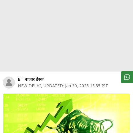
पर्सनल
फाइनेंस
टेक्नोलॉजी
म्यूचु्अल
फंड
ऑटो
मार्केट
BT बाज़ार डेस्क
NEW DELHI
,
UPDATED:
Jan 30, 2025 15:55 IST
शेयर
बाज़ार
ट्रेंडिंग
बिजनेस
न्यूज
वीडियो