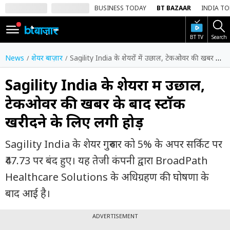
BUSINESS TODAY
BT BAZAAR
INDIA T
BT TV
Search
SIGN
IN
News
शेयर बाज़ार
Sagility India के शेयरों में उछाल, टेकओवर की खबर के बाद स्टॉक खरीदने के लिए लगी होड़
Dark
Mode
Sagility India के शेयरों में उछाल,
टेकओवर की खबर के बाद स्टॉक
होम
खरीदने के लिए लगी होड़
शेयर
बाज़ार
Sagility India के शेयर गुरुवार को 5% के अपर सर्किट पर
वीडियो
₹47.73 पर बंद हुए। यह तेजी कंपनी द्वारा BroadPath
Healthcare Solutions के अधिग्रहण की घोषणा के
ट्रेंडिंग
बाद आई है।
बिजनेस
न्यूज
ADVERTISEMENT