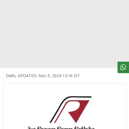
पर्सनल
फाइनेंस
टेक्नोलॉजी
म्यूचु्अल
फंड
ऑटो
मार्केट
Delhi
,
UPDATED:
Nov 5, 2024 13:16 IST
शेयर
बाज़ार
ट्रेंडिंग
बिजनेस
न्यूज
वीडियो