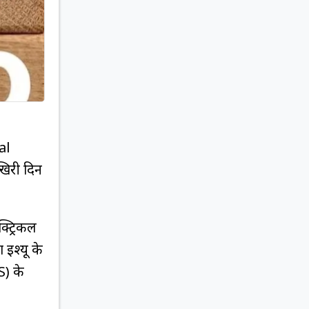
al
िरी दिन
्ट्रिकल
 इश्यू के
S) के