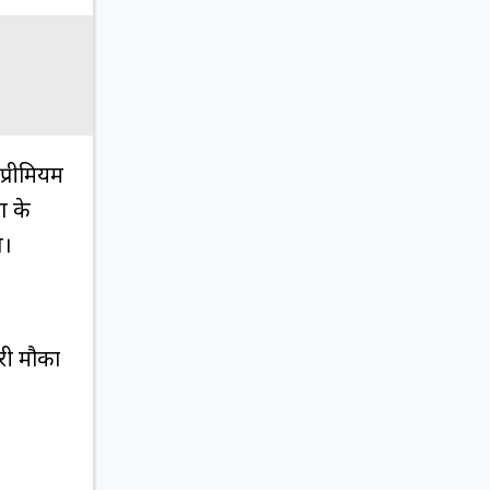
प्रीमियम
ग के
ल।
री मौका