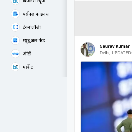
बिजनेस न्यूज
पर्सनल फाइनेंस
टेक्नोलॉजी
म्यूचु्अल फंड
Gaurav Kumar
Delhi
,
UPDATED:
ऑटो
मार्केट