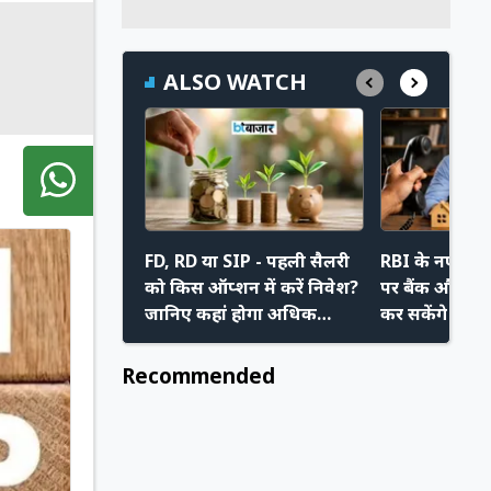
ALSO WATCH
FD, RD या SIP - पहली सैलरी
RBI के नए निय
को किस ऑप्शन में करें निवेश?
पर बैंक और रिक
जानिए कहां होगा अधिक
कर सकेंगे मनम
फायदा
अपने नए अधि
Recommended