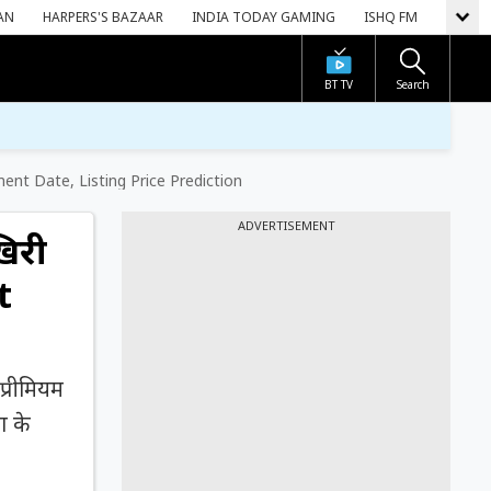
AN
HARPERS'S BAZAAR
INDIA TODAY GAMING
ISHQ FM
BT TV
Search
llotment Date, Listing Price Prediction
ADVERTISEMENT
िरी
t
प्रीमियम
ग के