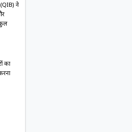
(QIB) ने
और
कुल
ों का
 करना