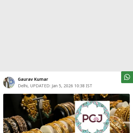
पर्सनल
फाइनेंस
टेक्नोलॉजी
म्यूचु्अल
फंड
ऑटो
मार्केट
Gaurav Kumar
Delhi
,
UPDATED:
Jan 5, 2026 10:38 IST
शेयर
बाज़ार
ट्रेंडिंग
बिजनेस
न्यूज
वीडियो