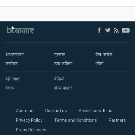
अर्थव्यवस्था
गुल्लक
देस-परदेस
कारोबार
टक-टकिया
फोटो
बही-खाता
वीडियो
बेबाक
शेयर बाज़ार
About us
Contact us
Advertise with us
Privacy Policy
Terms and Conditions
Partners
Press Releases