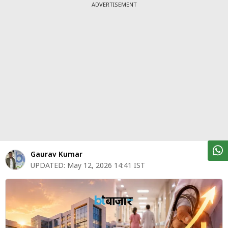
पर्सनल
ADVERTISEMENT
फाइनेंस
टेक्नोलॉजी
म्यूचु्अल
फंड
ऑटो
मार्केट
शेयर
Gaurav Kumar
बाज़ार
UPDATED:
May 12, 2026 14:41 IST
ट्रेंडिंग
बिजनेस
न्यूज
वीडियो