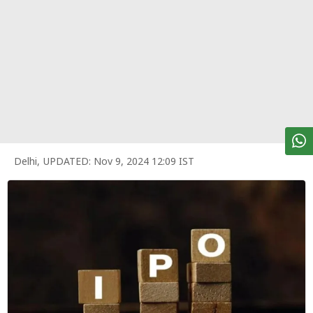
पर्सनल
फाइनेंस
टेक्नोलॉजी
म्यूचु्अल
फंड
ऑटो
मार्केट
Delhi
,
UPDATED:
Nov 9, 2024 12:09 IST
शेयर
बाज़ार
ट्रेंडिंग
बिजनेस
न्यूज
वीडियो