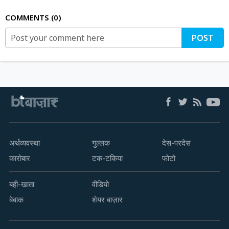
COMMENTS
0
POST
अर्थव्यवस्था
गुल्लक
देस-परदेस
कारोबार
टक-टकिया
फोटो
बही-खाता
वीडियो
बेबाक
शेयर बाज़ार