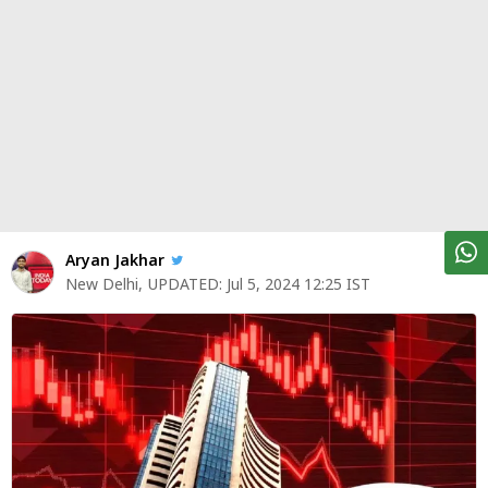
पर्सनल
फाइनेंस
टेक्नोलॉजी
म्यूचु्अल
फंड
ऑटो
मार्केट
Aryan Jakhar
New Delhi
,
UPDATED:
Jul 5, 2024 12:25 IST
शेयर
बाज़ार
ट्रेंडिंग
बिजनेस
न्यूज
वीडियो