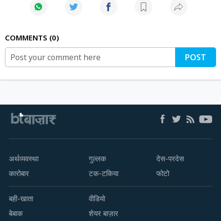
COMMENTS
0
POST
अर्थव्यवस्था
गुल्लक
देस-परदेस
कारोबार
टक-टकिया
फोटो
बही-खाता
वीडियो
बेबाक
शेयर बाज़ार