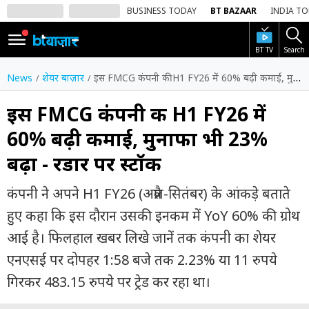
BUSINESS TODAY
BT BAZAAR
INDIA T
BT TV
Search
SIGN
IN
News
शेयर बाज़ार
इस FMCG कंपनी की H1 FY26 में 60% बढ़ी कमाई, मुनाफा भी 23% बढ़ा - रडार पर स्टॉक
Dark
Mode
इस FMCG कंपनी की H1 FY26 में
60% बढ़ी कमाई, मुनाफा भी 23%
होम
बढ़ा - रडार पर स्टॉक
शेयर
बाज़ार
कंपनी ने अपने H1 FY26 (अप्रैल-सितंबर) के आंकड़े बताते
वीडियो
हुए कहा कि इस दौरान उसकी इनकम में YoY 60% की ग्रोथ
आई है। फिलहाल खबर लिखे जानें तक कंपनी का शेयर
ट्रेंडिंग
एनएसई पर दोपहर 1:58 बजे तक 2.23% या 11 रुपये
बिजनेस
गिरकर 483.15 रुपये पर ट्रेड कर रहा था।
न्यूज