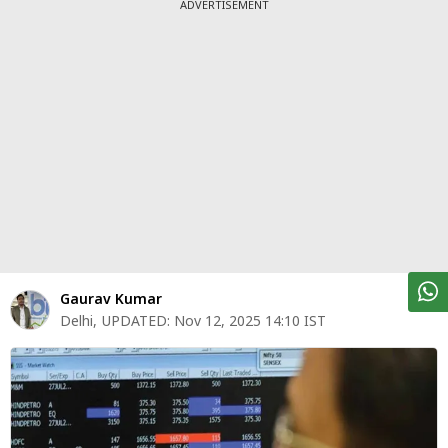
पर्सनल
ADVERTISEMENT
फाइनेंस
टेक्नोलॉजी
म्यूचु्अल
फंड
ऑटो
मार्केट
शेयर
Gaurav Kumar
बाज़ार
Delhi
,
UPDATED:
Nov 12, 2025 14:10 IST
ट्रेंडिंग
बिजनेस
न्यूज
वीडियो