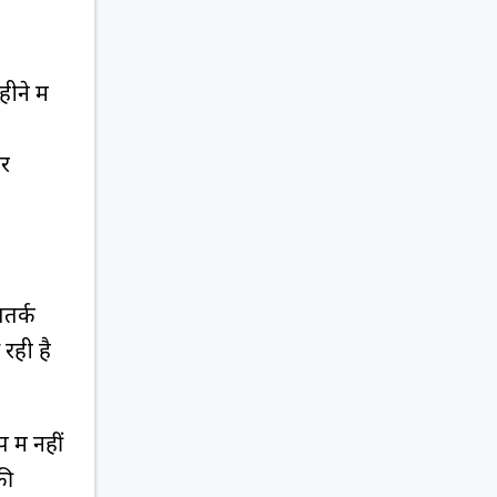
ने में
यर
तर्क
रही है
में नहीं
की