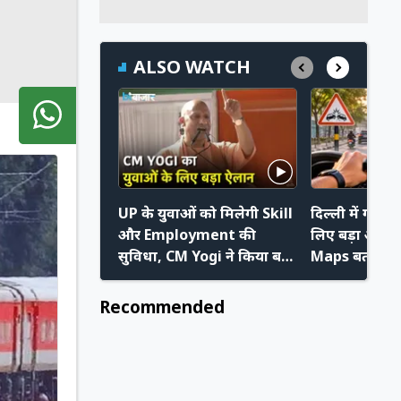
ALSO WATCH
UP के युवाओं को मिलेगी Skill
दिल्ली में गाड़ी 
और Employment की
लिए बड़ा अपडे
सुविधा, CM Yogi ने किया बड़ा
Maps बताएगा क
ऐलान
का खतरा
Recommended