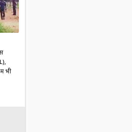
ंस
L),
ें भी