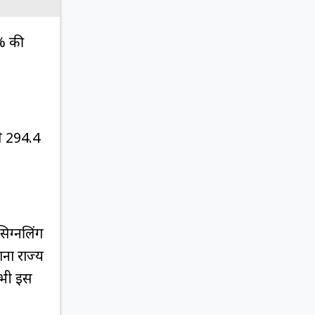
9% की
 ₹294.4
िग्नलिंग
ाना राज्य
 भी इस