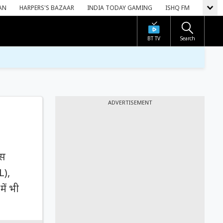
AN
HARPERS'S BAZAAR
INDIA TODAY GAMING
ISHQ FM
BT TV
Search
ADVERTISEMENT
ंस
L),
ें भी