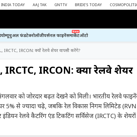
INDIA TODAY
AAJ TAK
GNTTV
BRIDE'S TODAY
COSMOPOLITI
New
ियो
म्यूचुअल फंड
टेक्नोलॉजी
पर्सनल फाइनेंस
मार्केट
ऑटो
 IRCTC, IRCON: क्यों रेलवे शेयर वापसी करेंगे?
IRCTC, IRCON: क्यों रेलवे शेयर
में मंगलवार को जोरदार बढ़त देखने को मिली। भारतीय रेलवे फाइने
शेयर 5% से ज्यादा चढ़े, जबकि रेल विकास निगम लिमिटेड (RVN
ियन रेलवे कैटरिंग एंड टिकटिंग सर्विसेज (IRCTC) के शेयरों म