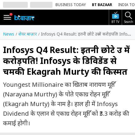
BUSINESS TODAY
BT BAZAAR
INDIA T
BT TV
Search
SIGN
IN
News
शेयर बाज़ार
Infosys Q4 Result: इतनी छोटे उम्र में करोड़पति! Infosys के डिविडेंड से चमकी Ekagrah Murty की किस्मत
Dark
Mode
Infosys Q4 Result: इतनी छोटे उम्र में
करोड़पति! Infosys के डिविडेंड से
होम
चमकी Ekagrah Murty की किस्मत
शेयर
बाज़ार
Youngest Millionaire का खिताब नारायण मूर्ति
वीडियो
(Narayana Murthy) के पोते एकाग्र रोहन मूर्ति
(Ekagrah Murty) के नाम है। हाल ही में Infosys
ट्रेंडिंग
Dividend के एलान से एकाग्र रोहन मूर्ति को ₹3.3 करोड़ की
बिजनेस
कमाई होगी।
न्यूज