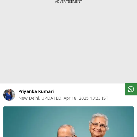
पर्सनल
ADVERTISEMENT
फाइनेंस
टेक्नोलॉजी
म्यूचु्अल
फंड
ऑटो
मार्केट
शेयर
Priyanka Kumari
बाज़ार
New Delhi
,
UPDATED:
Apr 18, 2025 13:23 IST
ट्रेंडिंग
बिजनेस
न्यूज
वीडियो