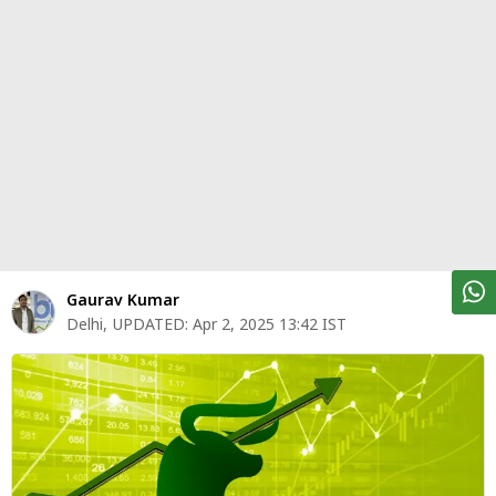
पर्सनल
फाइनेंस
टेक्नोलॉजी
म्यूचु्अल
फंड
ऑटो
मार्केट
Gaurav Kumar
Delhi
,
UPDATED:
Apr 2, 2025 13:42 IST
शेयर
बाज़ार
ट्रेंडिंग
बिजनेस
न्यूज
वीडियो