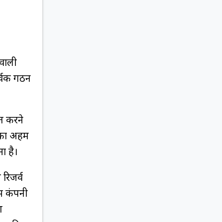
 वाली
र्वक गठन
त करने
ि का अहम
ा है।
रिजर्व
में कंपनी
ग