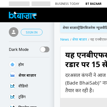
BUSINESS TODAY
BT BAZAAR
शेयर बाज़ार
ट्रेंडिंग
बिजनेस न्यूज
वीड
SIGN IN
News
शेयर बाज़ार
यह एनबीएफसी 
Dark Mode
यह एनबीएफसी 
रडार पर ₹15 
होम
दरअसल कंपनी ने आज अपन
शेयर बाज़ार
(Bade BhaiSab)" नाम 
वीडियो
तैयार कर रही है।
ट्रेंडिंग