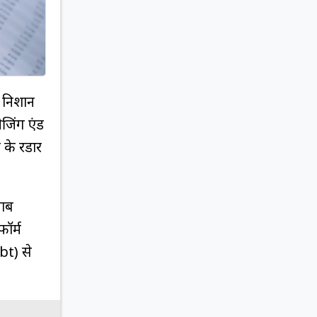
े निशान
जिंग एंड
के रडार
साब
ॉर्म
bt) से