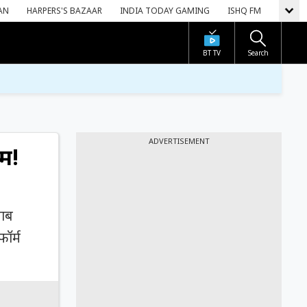
AN
HARPERS'S BAZAAR
INDIA TODAY GAMING
ISHQ FM
BT TV
Search
ADVERTISEMENT
म!
साब
ॉर्म