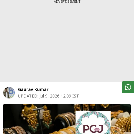
पर्सनल
ADVERTISEMENT
फाइनेंस
टेक्नोलॉजी
म्यूचु्अल
फंड
ऑटो
मार्केट
शेयर
Gaurav Kumar
बाज़ार
UPDATED:
Jul 9, 2026 12:09 IST
ट्रेंडिंग
बिजनेस
न्यूज
वीडियो