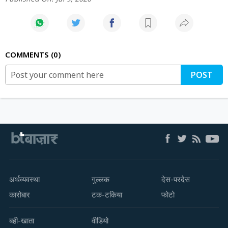
COMMENTS
0
POST
अर्थव्यवस्था
गुल्लक
देस-परदेस
कारोबार
टक-टकिया
फोटो
बही-खाता
वीडियो