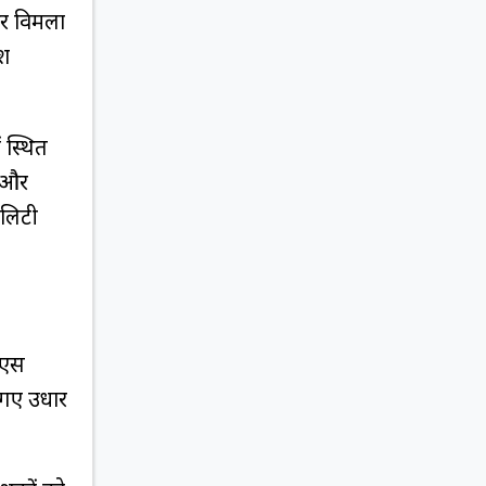
और विमला
कश
 स्थित
न और
यलिटी
ेएस
ए गए उधार