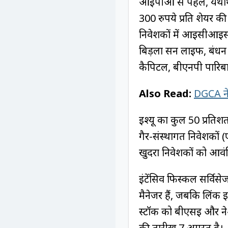
आईपीओ से पहले, यथार्थ 
300 रुपये प्रति शेयर क
निवेशकों में आईसीआईसी
बिड़ला सन लाइफ, बंधन म
कैपिटल, बीएनपी पारिबा,
Also Read:
DGCA ने 
इश्यू का कुल 50 प्रतिश
गैर-संस्थागत निवेशकों
खुदरा निवेशकों को आवं
इंटेंसिव फिस्कल सर्वि
मैनेजर हैं, जबकि लिंक इन
स्टॉक को बीएसई और नेश
की तारीख 7 अगस्त है।