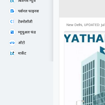
बिजनेस न्यूज
पर्सनल फाइनेंस
टेक्नोलॉजी
New Delhi
,
UPDATED:
Ju
म्यूचु्अल फंड
ऑटो
मार्केट