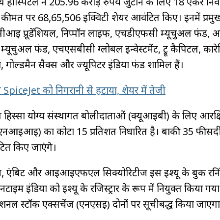
हॉस्पिटल ने 205.96 करोड़ रुपये जुटाने के लिए 18 एंकर निव
ी कीमत पर 68,65,506 इक्विटी शेयर आवंटित किए। इनमें प्रमु
आई प्रूडेंशियल, निप्पॉन लाइफ, एचडीएफसी म्यूचुअल फंड, आ
्यूचुअल फंड, एचएसबीसी ग्लोबल इन्वेस्टमेंट, ट्रू कैपिटल, कार
 गोल्डमैन सैक्स और ज्यूपिटर इंडिया फंड शामिल हैं।
SpiceJet को निगरानी से हटाया, शेयर में तेजी
त हिस्सा योग्य संस्थागत बोलीदाताओं (क्यूआईबी) के लिए आरक्ष
 (एनआईआई) का कोटा 15 प्रतिशत निर्धारित है। बाकी 35 फीसद
टित किए जाएंगे।
सेज, एंबिट और आईआईएफएल सिक्योरिटीज इस इश्यू के बुक रनि
टाइम इंडिया को इश्यू के रजिस्ट्रार के रूप में नियुक्त किया गया
नल स्टॉक एक्सचेंज (एनएसई) दोनों पर सूचीबद्ध किया जाएगा, 