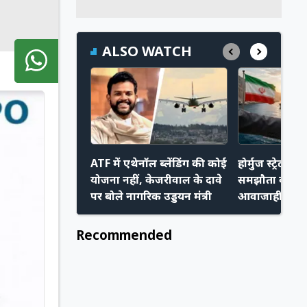
ALSO WATCH
ATF में एथेनॉल ब्लेंडिंग की कोई
होर्मुज स्ट्रेट प
योजना नहीं, केजरीवाल के दावे
समझौता करीब,
पर बोले नागरिक उड्डयन मंत्री
आवाजाही हो स
Recommended