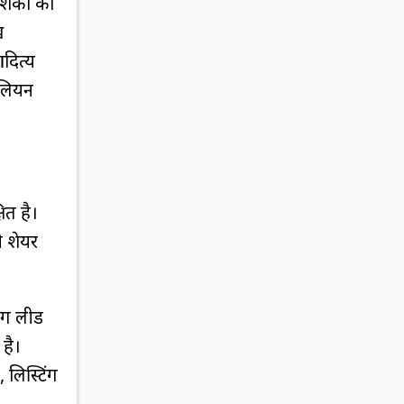
ेशकों को
ख
दित्य
ेलियन
ित है।
ी शेयर
ंग लीड
 है।
लिस्टिंग