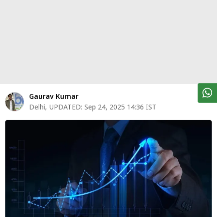
पर्सनल
फाइनेंस
टेक्नोलॉजी
म्यूचु्अल
फंड
ऑटो
Gaurav Kumar
मार्केट
Delhi
,
UPDATED:
Sep 24, 2025 14:36 IST
शेयर
बाज़ार
ट्रेंडिंग
बिजनेस
न्यूज
वीडियो