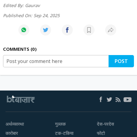
Edited By:
Gaurav
Published On:
Sep 24, 2025
COMMENTS
0
POST
अर्थव्यवस्था
गुल्लक
देस-परदेस
कारोबार
टक-टकिया
फोटो