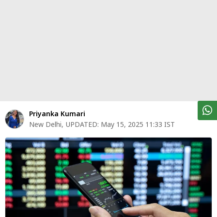
पर्सनल
फाइनेंस
टेक्नोलॉजी
म्यूचु्अल
फंड
ऑटो
मार्केट
Priyanka Kumari
New Delhi
,
UPDATED:
May 15, 2025 11:33 IST
शेयर
बाज़ार
ट्रेंडिंग
बिजनेस
न्यूज
वीडियो