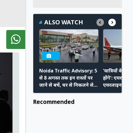
ALSO WATCH
Noida Traffic Advisory: 5
'यात्रियों के प
से 8 अगस्त तक इन रास्तों पर
होंगे': एयरपोर्ट
जाने से बचें, घर से निकलने से
एयरलाइन चलाने 
पहले चेक करें ट्रैफिक
बोले Akasa C
एडवाइजरी
Recommended