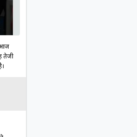
ं आज
ह तेजी
है।