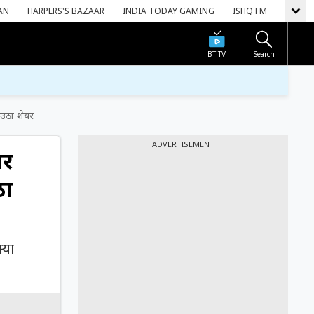
AN
HARPERS'S BAZAAR
INDIA TODAY GAMING
ISHQ FM
BT TV
Search
 उठा शेयर
ADVERTISEMENT
तर
ठा
्या