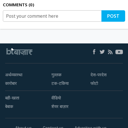
COMMENTS
0
POST
अर्थव्यवस्था
गुल्लक
देस-परदेस
कारोबार
टक-टकिया
फोटो
बही-खाता
वीडियो
बेबाक
शेयर बाज़ार
About us
Contact us
Advertise with us