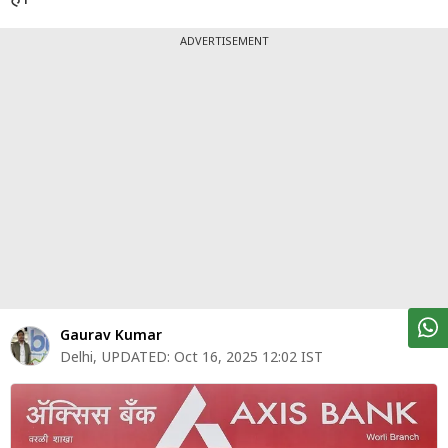
पर्सनल
फाइनेंस
ADVERTISEMENT
टेक्नोलॉजी
म्यूचु्अल
फंड
ऑटो
मार्केट
शेयर
बाज़ार
Gaurav Kumar
ट्रेंडिंग
Delhi
,
UPDATED:
Oct 16, 2025 12:02 IST
बिजनेस
न्यूज
वीडियो