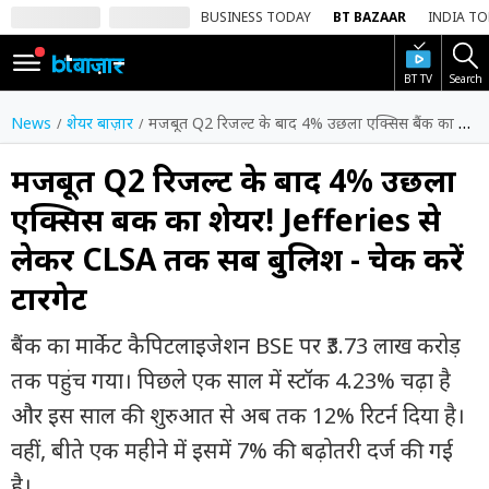
BUSINESS TODAY
BT BAZAAR
INDIA T
BT TV
Search
SIGN
IN
News
शेयर बाज़ार
मजबूत Q2 रिजल्ट के बाद 4% उछला एक्सिस बैंक का शेयर! Jefferies से लेकर CLSA तक सब बुलिश - चेक करें टारगेट
Dark
Mode
मजबूत Q2 रिजल्ट के बाद 4% उछला
एक्सिस बैंक का शेयर! Jefferies से
होम
लेकर CLSA तक सब बुलिश - चेक करें
शेयर
टारगेट
बाज़ार
वीडियो
बैंक का मार्केट कैपिटलाइजेशन BSE पर ₹3.73 लाख करोड़
तक पहुंच गया। पिछले एक साल में स्टॉक 4.23% चढ़ा है
ट्रेंडिंग
और इस साल की शुरुआत से अब तक 12% रिटर्न दिया है।
बिजनेस
वहीं, बीते एक महीने में इसमें 7% की बढ़ोतरी दर्ज की गई
न्यूज
है।