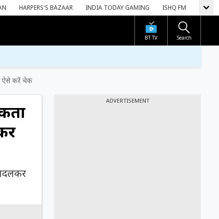
AN
HARPERS'S BAZAAR
INDIA TODAY GAMING
ISHQ FM
BT TV
Search
से करें चेक
ADVERTISEMENT
सकता
रें
 बदलकर