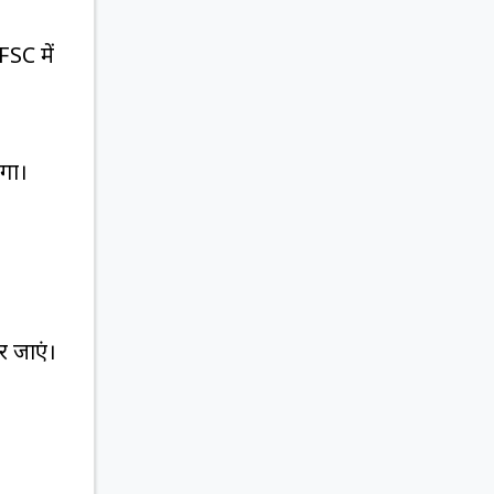
SC में
एगा।
र जाएं।