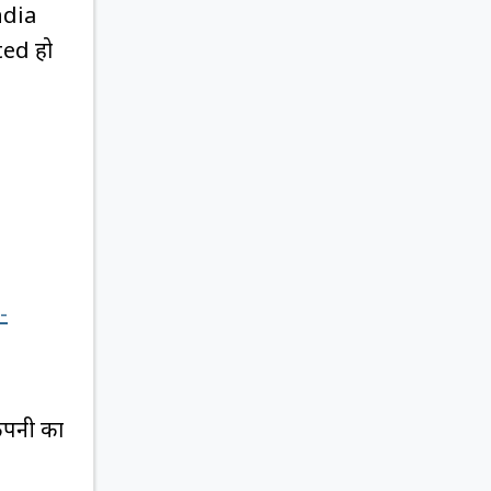
ndia
ted हो
-
ंपनी का