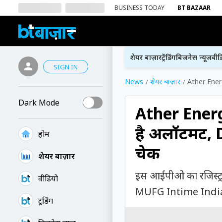
BUSINESS TODAY
BT BAZAAR
शेयर बाज़ार
ट्रेंडिंग
बिजनेस न्यूज
वीड
SIGN IN
News
शेयर बाज़ार
Ather Energ
Dark Mode
Ather Ener
है अलॉटमेंट,
होम
चेक
शेयर बाज़ार
इस आईपीओ का रजिस्ट्
वीडियो
MUFG Intime India 
ट्रेंडिंग