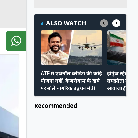
ALSO WATCH
ATF में एथेनॉल ब्लेंडिंग की कोई
होर्मुज स्ट्रेट प
योजना नहीं, केजरीवाल के दावे
समझौता करीब,
पर बोले नागरिक उड्डयन मंत्री
आवाजाही हो स
Recommended