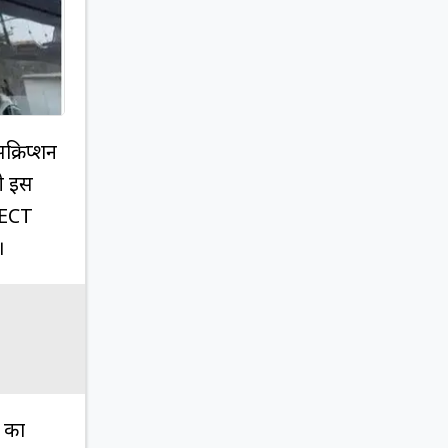
्रिप्शन
ी इस
RECT
ं।
 का