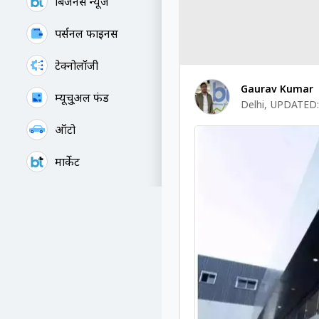
बिजनेस न्यूज
पर्सनल फाइनेंस
टेक्नोलॉजी
Gaurav Kumar
म्यूचु्अल फंड
Delhi
,
UPDATED:
ऑटो
मार्केट