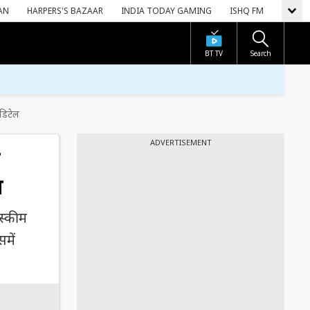
AN
HARPERS'S BAZAAR
INDIA TODAY GAMING
ISHQ FM
BT TV
Search
 डिटेल
ADVERTISEMENT
ै
ल
स्कीम
में