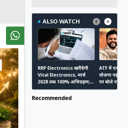
ALSO WATCH
RRP Electronics खरीदेगी
ATF में एथेनॉल 
Vital Electronics, मार्च
योजना नहीं, के
2028 तक 100% अधिग्रहण;
पर बोले नागरिक 
सेमीकंडक्टर से EMS तक बढ़ेगा
कारोबार
Recommended