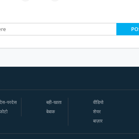
PO
देस-परदेस
बही-खाता
वीडियो
फोटो
बेबाक
शेयर
बाज़ार