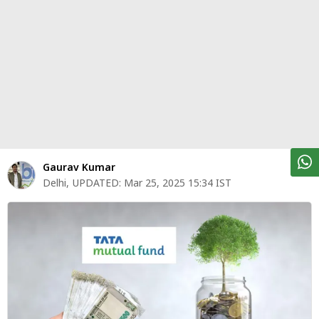
पर्सनल
फाइनेंस
टेक्नोलॉजी
म्यूचु्अल
फंड
ऑटो
मार्केट
Gaurav Kumar
Delhi
,
UPDATED:
Mar 25, 2025 15:34 IST
शेयर
बाज़ार
ट्रेंडिंग
बिजनेस
न्यूज
वीडियो