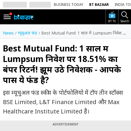
BUSINESS TODAY
BT BAZAAR
INDIA T
BT TV
Search
SIGN
IN
News
म्यूचुअल फंड
Best Mutual Fund: 1 साल में Lumpsum निवेश पर 18.51% का बंपर रिटर्न! झूम उठे निवेशक - आपके पास ये फंड है?
Dark
Mode
Best Mutual Fund: 1 साल में
Lumpsum निवेश पर 18.51% का
होम
बंपर रिटर्न! झूम उठे निवेशक - आपके
शेयर
पास ये फंड है?
बाज़ार
वीडियो
इस म्यूचुअल फंड स्कीम के पोर्टफोलियो में टॉप तीन स्टॉक्स
BSE Limited, L&T Finance Limited और Max
ट्रेंडिंग
Healthcare Institute Limited है।
बिजनेस
न्यूज
ADVERTISEMENT