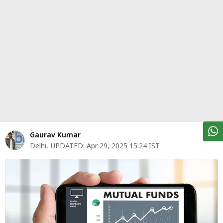
पर्सनल
फाइनेंस
टेक्नोलॉजी
म्यूचु्अल
फंड
ऑटो
मार्केट
Gaurav Kumar
Delhi
,
UPDATED:
Apr 29, 2025 15:24 IST
शेयर
बाज़ार
ट्रेंडिंग
बिजनेस
न्यूज
वीडियो