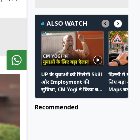
ALSO WATCH
UP के युवाओं को मिलेगी Skill
दिल्ली में गाड़ी 
और Employment की
लिए बड़ा अपडे
सुविधा, CM Yogi ने किया बड़ा
Maps बताएगा क
ऐलान
का खतरा
Recommended