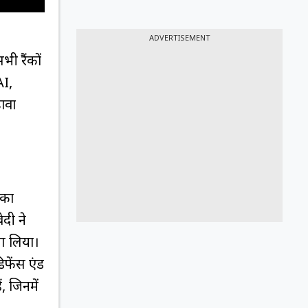
ADVERTISEMENT
भी रैंकों
AI,
ावा
 का
ेदी ने
ाग लिया।
िफेंस एंड
ं, जिनमें