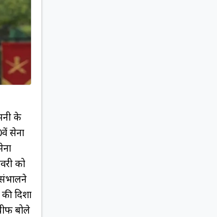
मनी के
ें सेना
सेना
रवरी को
संभालने
े की दिशा
चीफ बोले