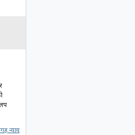
र
को
ेवलप
गह न्याय