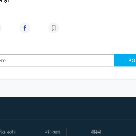
PO
देस-परदेस
बही-खाता
वीडियो