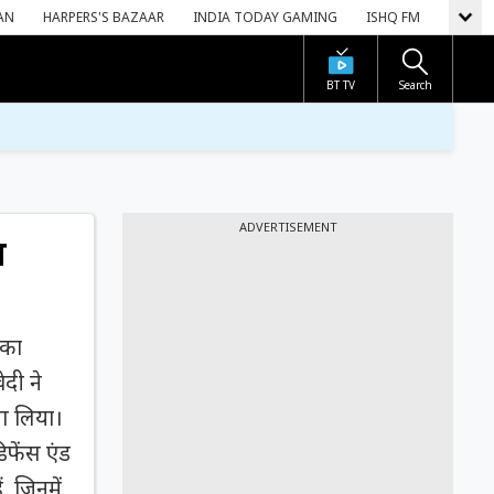
AN
HARPERS'S BAZAAR
INDIA TODAY GAMING
ISHQ FM
BT TV
Search
ADVERTISEMENT
ा
 का
ेदी ने
ाग लिया।
िफेंस एंड
ं, जिनमें