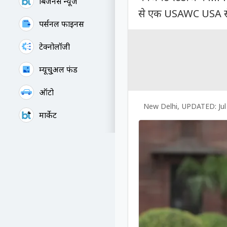
बिजनेस न्यूज
से एक USAWC USA से
पर्सनल फाइनेंस
टेक्नोलॉजी
म्यूचु्अल फंड
ऑटो
New Delhi
,
UPDATED:
Ju
मार्केट