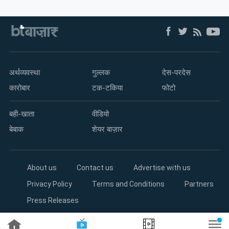
अर्थव्यवस्था
गुल्लक
देस-परदेस
कारोबार
टक-टकिया
फोटो
बही-खाता
वीडियो
बेबाक
शेयर बाज़ार
About us
Contact us
Advertise with us
Privacy Policy
Terms and Conditions
Partners
Press Releases
Copyright©2026 Living Media India Limited. For reprint rights: