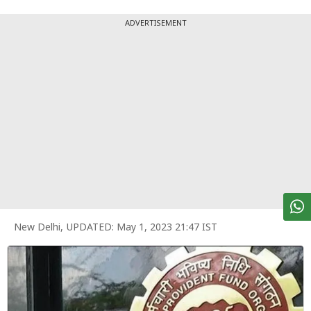
पर्सनल
फाइनेंस
ADVERTISEMENT
टेक्नोलॉजी
म्यूचु्अल
फंड
ऑटो
मार्केट
शेयर
बाज़ार
New Delhi
,
UPDATED:
May 1, 2023 21:47 IST
ट्रेंडिंग
बिजनेस
न्यूज
वीडियो