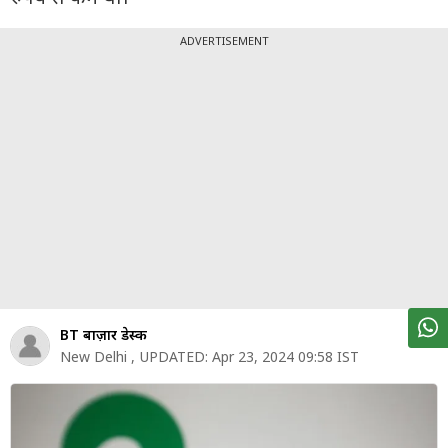
पर्सनल
फाइनेंस
ADVERTISEMENT
टेक्नोलॉजी
म्यूचु्अल
फंड
ऑटो
मार्केट
शेयर
बाज़ार
BT बाज़ार डेस्क
ट्रेंडिंग
New Delhi
,
UPDATED:
Apr 23, 2024 09:58 IST
बिजनेस
न्यूज
वीडियो