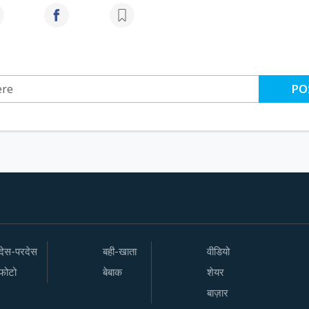
PO
देस-परदेस
बही-खाता
वीडियो
फोटो
बेबाक
शेयर
बाज़ार