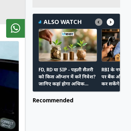
ALSO WATCH
FD, RD या SIP - पहली सैलरी
RBI के नए निय
को किस ऑप्शन में करें निवेश?
पर बैंक और रिक
जानिए कहां होगा अधिक
कर सकेंगे मनम
फायदा
अपने नए अधि
Recommended