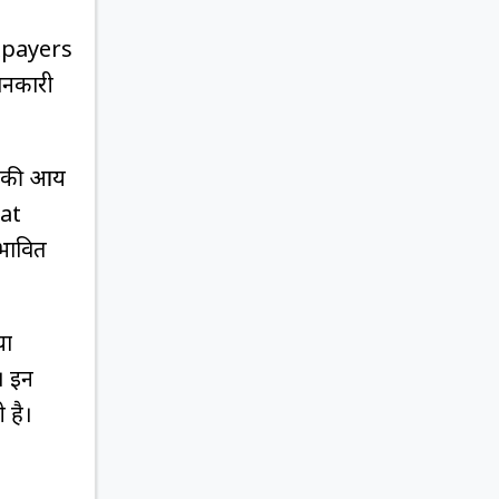
Taxpayers
ानकारी
ा की आय
 at
रभावित
या
। इन
 है।