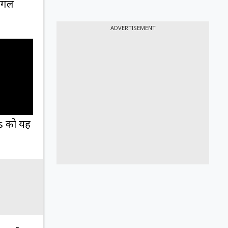
सहगल
ADVERTISEMENT
rs को यह