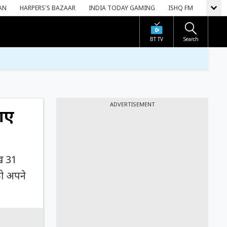
AN
HARPERS'S BAZAAR
INDIA TODAY GAMING
ISHQ FM
BT TV
Search
ADVERTISEMENT
नाए
़ 31
को अपने