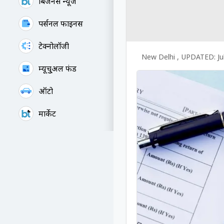
बिजनेस न्यूज
पर्सनल फाइनेंस
टेक्नोलॉजी
New Delhi
,
UPDATED:
Ju
म्यूचु्अल फंड
ऑटो
मार्केट