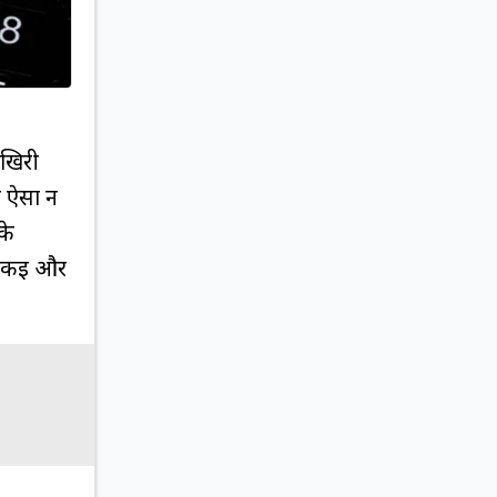
आखिरी
ि ऐसा न
के
के कई और