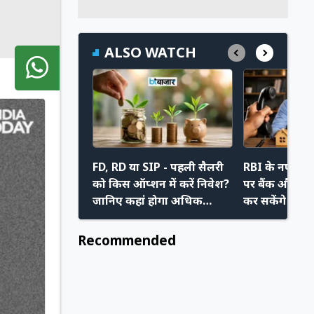
ALSO WATCH
FD, RD या SIP - पहली सैलरी
RBI के नए निय
को किस ऑप्शन में करें निवेश?
पर बैंक और रिक
जानिए कहां होगा अधिक
कर सकेंगे मनम
फायदा
अपने नए अधि
Recommended