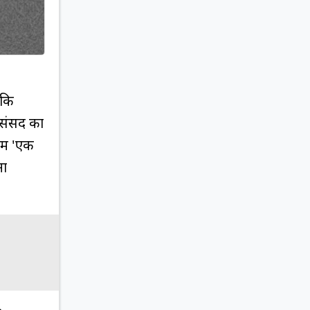
ंकि
 संसद का
में 'एक
ना