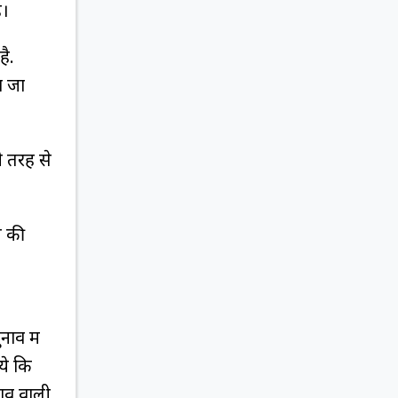
ै।
ै.
ा जा
ी तरह से
ल की
ाव में
ये कि
ाव वाली