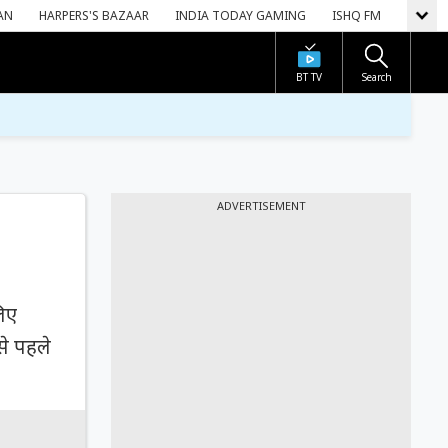
AN
HARPERS'S BAZAAR
INDIA TODAY GAMING
ISHQ FM
BT TV
Search
ADVERTISEMENT
लिए
से पहले