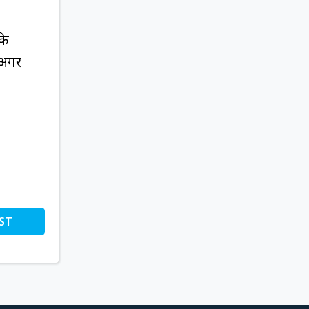
कि
 अगर
ST