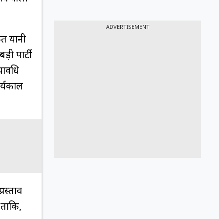
ADVERTISEMENT
कत यानी
़ी पार्टी
यावधि
र्यकाल
रस्ताव
 ताकि,