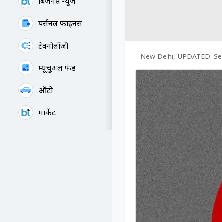
बिजनेस न्यूज
पर्सनल फाइनेंस
टेक्नोलॉजी
New Delhi
,
UPDATED:
Se
म्यूचु्अल फंड
ऑटो
मार्केट