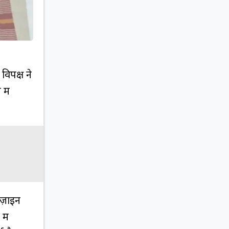
विपक्ष ने
में
िज़ाइन
में