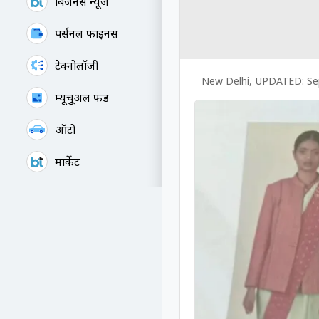
बिजनेस न्यूज
पर्सनल फाइनेंस
टेक्नोलॉजी
New Delhi
,
UPDATED:
Se
म्यूचु्अल फंड
ऑटो
मार्केट