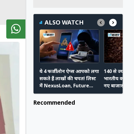
ALSO WATCH
ये 4 फर्जी लोन ऐप्स आपको लगा
140 से ज्यादा देश
सकते हैं लाखों की चपत! लिस्ट
भारतीय कॉफी!
में NexusLoan, Future
नए बाजारों में नि
Loan सहित ये ऐप शामिल
Recommended