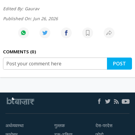
Edited By:
Gaurav
Published On:
Jun 26, 2026
COMMENTS
0
POST
अर्थव्यवस्था
गुल्लक
देस-परदेस
कारोबार
टक-टकिया
फोटो