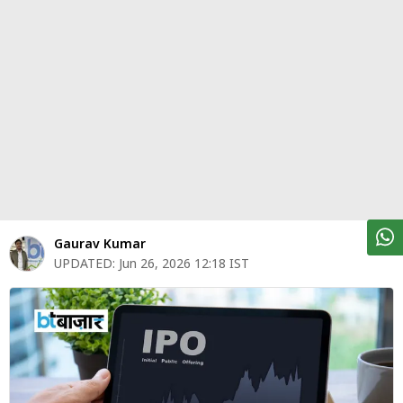
पर्सनल
फाइनेंस
टेक्नोलॉजी
म्यूचु्अल
फंड
ऑटो
मार्केट
Gaurav Kumar
UPDATED:
Jun 26, 2026 12:18 IST
शेयर
बाज़ार
ट्रेंडिंग
बिजनेस
न्यूज
वीडियो