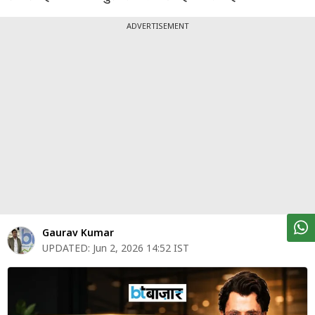
पर्सनल
फाइनेंस
ADVERTISEMENT
टेक्नोलॉजी
म्यूचु्अल
फंड
ऑटो
मार्केट
शेयर
बाज़ार
Gaurav Kumar
ट्रेंडिंग
UPDATED:
Jun 2, 2026 14:52 IST
बिजनेस
न्यूज
वीडियो