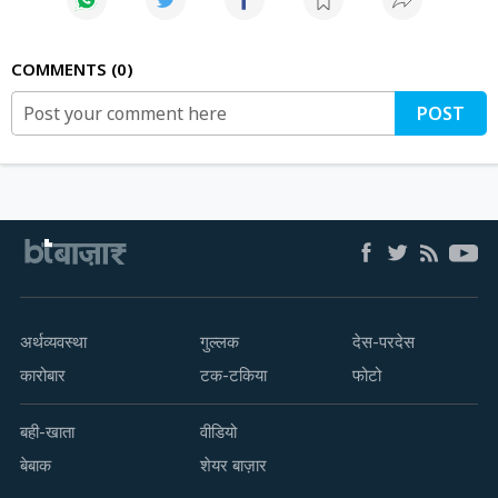
COMMENTS
0
POST
अर्थव्यवस्था
गुल्लक
देस-परदेस
कारोबार
टक-टकिया
फोटो
बही-खाता
वीडियो
बेबाक
शेयर बाज़ार