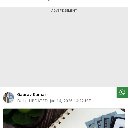
पर्सनल
फाइनेंस
ADVERTISEMENT
टेक्नोलॉजी
म्यूचु्अल
फंड
ऑटो
मार्केट
शेयर
बाज़ार
Gaurav Kumar
ट्रेंडिंग
Delhi
,
UPDATED:
Jan 14, 2026 14:22 IST
बिजनेस
न्यूज
वीडियो