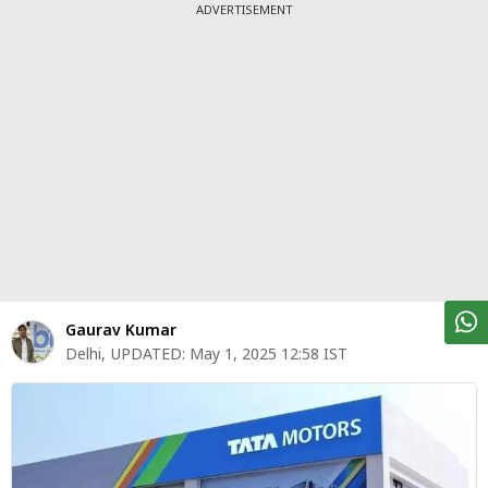
पर्सनल
ADVERTISEMENT
फाइनेंस
टेक्नोलॉजी
म्यूचु्अल
फंड
ऑटो
मार्केट
शेयर
Gaurav Kumar
बाज़ार
Delhi
,
UPDATED:
May 1, 2025 12:58 IST
ट्रेंडिंग
बिजनेस
न्यूज
वीडियो