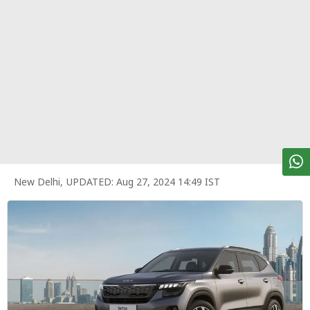
पर्सनल
फाइनेंस
टेक्नोलॉजी
म्यूचु्अल
फंड
ऑटो
मार्केट
New Delhi
,
UPDATED:
Aug 27, 2024 14:49 IST
शेयर
बाज़ार
ट्रेंडिंग
बिजनेस
न्यूज
वीडियो