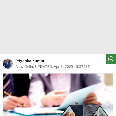
पर्सनल
फाइनेंस
टेक्नोलॉजी
म्यूचु्अल
फंड
ऑटो
मार्केट
Priyanka Kumari
New Delhi
,
UPDATED:
Apr 9, 2025 15:37 IST
शेयर
बाज़ार
ट्रेंडिंग
बिजनेस
न्यूज
वीडियो