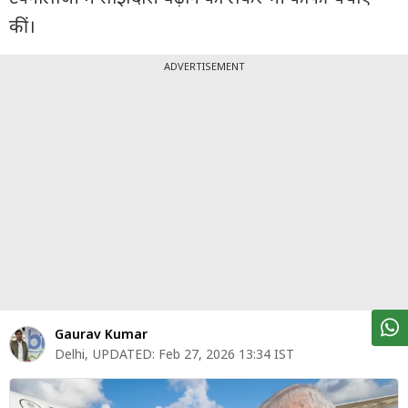
पर्सनल
कीं।
फाइनेंस
टेक्नोलॉजी
ADVERTISEMENT
म्यूचु्अल
फंड
ऑटो
मार्केट
शेयर
बाज़ार
ट्रेंडिंग
Gaurav Kumar
बिजनेस
Delhi
,
UPDATED:
Feb 27, 2026 13:34 IST
न्यूज
वीडियो