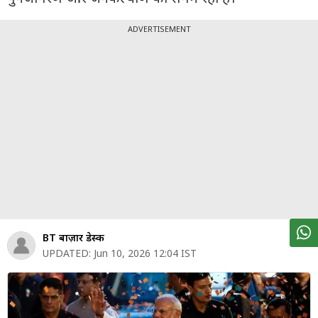
पर्सनल
फाइनेंस
ADVERTISEMENT
टेक्नोलॉजी
म्यूचु्अल
फंड
ऑटो
मार्केट
शेयर
बाज़ार
BT बाज़ार डेस्क
ट्रेंडिंग
UPDATED:
Jun 10, 2026 12:04 IST
बिजनेस
न्यूज
वीडियो