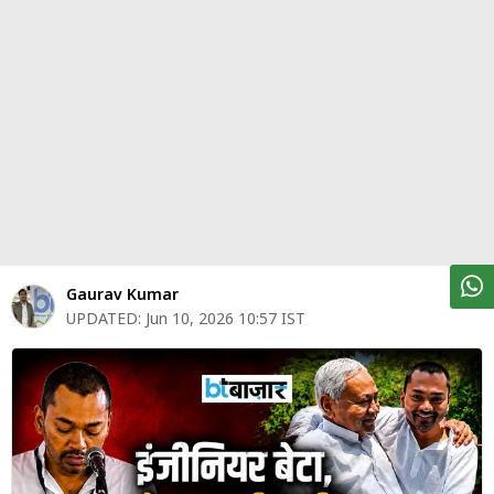
पर्सनल
फाइनेंस
टेक्नोलॉजी
म्यूचु्अल
फंड
ऑटो
मार्केट
Gaurav Kumar
UPDATED:
Jun 10, 2026 10:57 IST
शेयर
बाज़ार
ट्रेंडिंग
बिजनेस
न्यूज
वीडियो