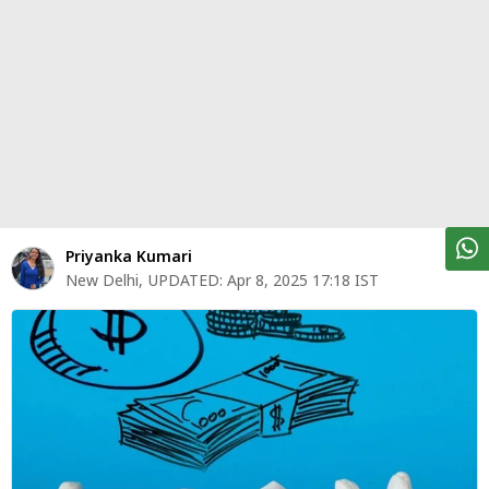
पर्सनल
फाइनेंस
टेक्नोलॉजी
म्यूचु्अल
फंड
ऑटो
मार्केट
Priyanka Kumari
New Delhi
,
UPDATED:
Apr 8, 2025 17:18 IST
शेयर
बाज़ार
ट्रेंडिंग
बिजनेस
न्यूज
वीडियो