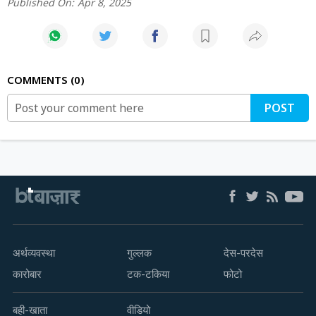
Published On:
Apr 8, 2025
COMMENTS
0
POST
अर्थव्यवस्था
गुल्लक
देस-परदेस
कारोबार
टक-टकिया
फोटो
बही-खाता
वीडियो