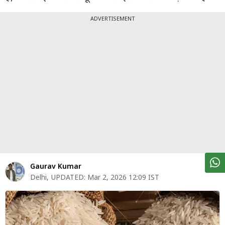
पर्सनल
फाइनेंस
ADVERTISEMENT
टेक्नोलॉजी
म्यूचु्अल
फंड
ऑटो
मार्केट
शेयर
बाज़ार
Gaurav Kumar
ट्रेंडिंग
Delhi
,
UPDATED:
Mar 2, 2026 12:09 IST
बिजनेस
न्यूज
वीडियो