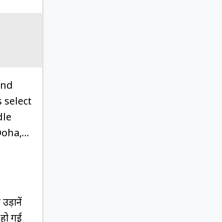
and
 select
dle
 Doha,…
उड़ानें
़ हो गई