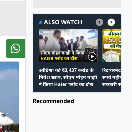
ALSO WATCH
ओडिशा को ₹43,437 करोड़ के
रिटायरमेंट के 
निवेश प्रस्ताव, सीएम मोहन माझी
रुपये महीना चा
ने किया Haier प्लांट का दौरा
सरकारी स्कीम मे
Recommended