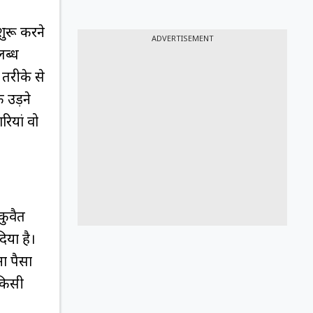
शुरू करने
ADVERTISEMENT
लब्ध
तरीके से
 उड़ने
ियां वो
कुवैत
िया है।
ना पैसा
 किसी