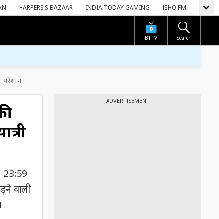
AN
HARPERS'S BAZAAR
INDIA TODAY GAMING
ISHQ FM
BT TV
Search
ी परेशान
ADVERTISEMENT
की
ात्री
, 23:59
ड़ने वाली
।