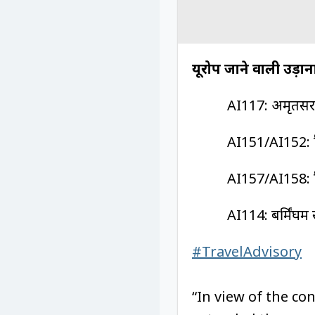
यूरोप जाने वाली उड़ान
AI117: अमृतसर स
AI151/AI152: दि
AI157/AI158: द
AI114: बर्मिंघम 
#TravelAdvisory
“In view of the co