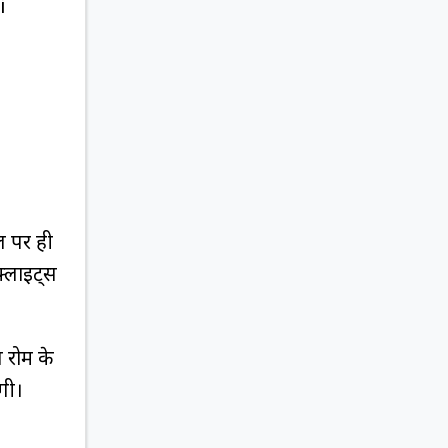
i
ल पर ही
फ्लाइट्स
स रोम के
गी।