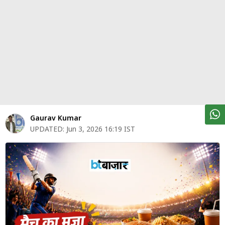
पर्सनल
फाइनेंस
टेक्नोलॉजी
म्यूचु्अल
फंड
ऑटो
मार्केट
Gaurav Kumar
UPDATED:
Jun 3, 2026 16:19 IST
शेयर
बाज़ार
ट्रेंडिंग
बिजनेस
न्यूज
वीडियो