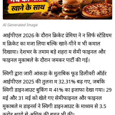
म्यूचुअल
फंड
AI Generated Image
आईपीएल 2026 के दौरान क्रिकेट प्रेमियों ने न सिर्फ स्टेडियम
में क्रिकेट का मजा लिया बल्कि खाने-पीने में भी कमाल
दिखाया। देशभर के तमाम बड़े शहरों में सेमी फाइनल और
फाइनल मुकाबले के दौरान जमकर पार्टी की गई।
स्विगी द्वारा जारी आंकड़ों के मुताबिक फूड डिलीवरी ऑर्डर
आईपीएल 2025 की तुलना में 32.31% बढ़ गए, जबकि
स्विगी डाइनआउट बुकिंग में 41% का इजाफा देखा गया। 29
मई और 31 मई को खेले गए सेमीफाइनल और फाइनल
मुकाबले में डाइनर्स ने स्विगी डाइनआउट के माध्यम से 3.5
करोड़ रुपये से अधिक की बचत भी की।