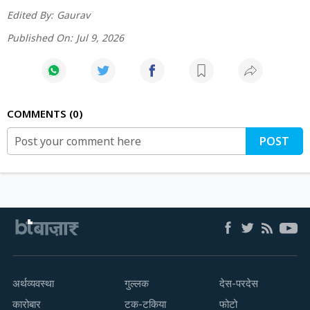
Edited By:
Gaurav
Published On:
Jul 9, 2026
COMMENTS
0
POST
अर्थव्यवस्था
गुल्लक
देस-परदेस
कारोबार
टक-टकिया
फोटो