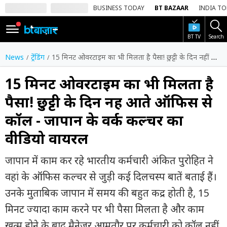
BUSINESS TODAY
BT BAZAAR
INDIA T
BT TV
Search
SIGN
IN
News
ट्रेंडिंग
15 मिनट ओवरटाइम का भी मिलता है पैसा! छुट्टी के दिन नहीं आते ऑफिस से कॉल - जापान के वर्क कल्चर का वीडियो वायरल
Dark
Mode
15 मिनट ओवरटाइम का भी मिलता है
पैसा! छुट्टी के दिन नहीं आते ऑफिस से
होम
कॉल - जापान के वर्क कल्चर का
शेयर
वीडियो वायरल
बाज़ार
वीडियो
जापान में काम कर रहे भारतीय कर्मचारी अंकित पुरोहित ने
वहां के ऑफिस कल्चर से जुड़ी कई दिलचस्प बातें बताई हैं।
ट्रेंडिंग
उनके मुताबिक जापान में समय की बहुत कद्र होती है, 15
बिजनेस
मिनट ज्यादा काम करने पर भी पैसा मिलता है और काम
न्यूज
खत्म होने के बाद मैनेजर आमतौर पर कर्मचारी को कॉल नहीं