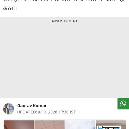
पर्सनल
करता।
फाइनेंस
टेक्नोलॉजी
ADVERTISEMENT
म्यूचु्अल
फंड
ऑटो
मार्केट
शेयर
बाज़ार
ट्रेंडिंग
Gaurav Kumar
बिजनेस
UPDATED:
Jul 9, 2026 17:38 IST
न्यूज
वीडियो