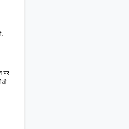
ं,
ज पर
ीवी