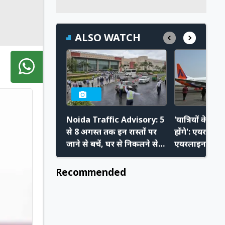
ALSO WATCH
Noida Traffic Advisory: 5
'यात्रियों के प
से 8 अगस्त तक इन रास्तों पर
होंगे': एयरपोर्ट
जाने से बचें, घर से निकलने से
एयरलाइन चलाने 
पहले चेक करें ट्रैफिक
बोले Akasa C
एडवाइजरी
Recommended