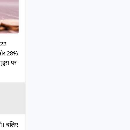
 22
% और 28%
गुड्स पर
ंगे। चलिए