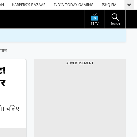
AN
HARPERS'S BAZAAR
INDIA TODAY GAMING
ISHQ FM
BT TV
Search
जवाब
ADVERTISEMENT
ट!
और
ंगे। चलिए