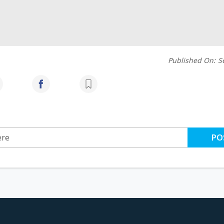
Published On:
S
PO